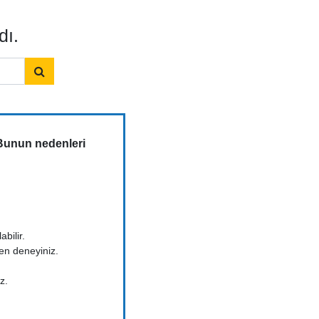
dı.
. Bunun nedenleri
bilir.
den deneyiniz.
z.