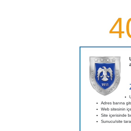
4
Adres barına gitm
Web sitesinin iç
Site içerisinde b
Sunucu/site taraf