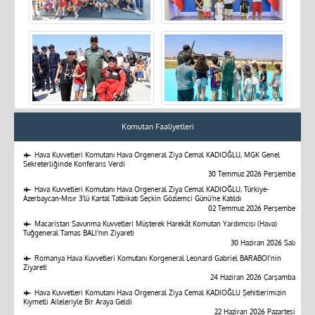
Komutan Faaliyetleri
Hava Kuvvetleri Komutanı Hava Orgeneral Ziya Cemal KADIOĞLU, MGK Genel
Sekreterliğinde Konferans Verdi
30 Temmuz 2026 Perşembe
Hava Kuvvetleri Komutanı Hava Orgeneral Ziya Cemal KADIOĞLU, Türkiye-
Azerbaycan-Mısır 3’lü Kartal Tatbikatı Seçkin Gözlemci Günü’ne Katıldı
02 Temmuz 2026 Perşembe
Macaristan Savunma Kuvvetleri Müşterek Harekât Komutan Yardımcısı (Hava)
Tuğgeneral Tamas BALI’nın Ziyareti
30 Haziran 2026 Salı
Romanya Hava Kuvvetleri Komutanı Korgeneral Leonard Gabriel BARABOI'nin
Ziyareti
24 Haziran 2026 Çarşamba
Hava Kuvvetleri Komutanı Hava Orgeneral Ziya Cemal KADIOĞLU Şehitlerimizin
Kıymetli Aileleriyle Bir Araya Geldi
22 Haziran 2026 Pazartesi