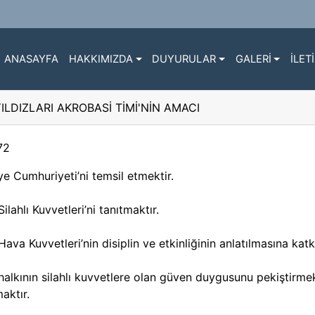
ANASAYFA
HAKKIMIZDA
DUYURULAR
GALERİ
İLET
ILDIZLARI AKROBASİ TİMİ'NİN AMACI
72
ye Cumhuriyeti’ni temsil etmektir.
ilahlı Kuvvetleri’ni tanıtmaktır.
Hava Kuvvetleri’nin disiplin ve etkinliğinin anlatılmasına kat
halkının silahlı kuvvetlere olan güven duygusunu pekiştirmek
maktır.