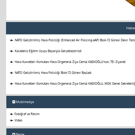
Haber
NATO Geliştirilmiş Hava Polisliği (Enhanced Air Policing-eAP) Blok-72 Görevi Devir Tes
Karadeniz Eğitim Uçuşu Başarıyla Gerçekleştirildi
Hava Kuvvetleri Komutanı Hava Orgeneral Ziya Cemal KADIOĞLU'nun, TEI Ziyareti
NATO Geliştirilmiş Hava Polisliği Blok-72 Görevi Başladı
Hava Kuvvetleri Komutanı Hava Orgeneral Ziya Cemal KADIOĞLU, MGK Genel Sekreterliğ
Multimedya
Fotoğraf ve Resim
Video
Belge