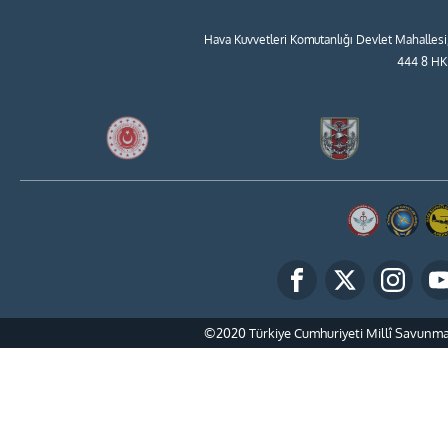
Hava Kuvvetleri Komutanlığı Devlet Mahallesi
444 8 HK
©2020 Türkiye Cumhuriyeti Millî Savunma