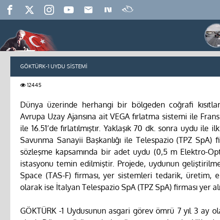
GÖKTÜRK-1 UYDU SİSTEMİ
12445
Dünya üzerinde herhangi bir bölgeden coğrafi kısıt
Avrupa Uzay Ajansına ait VEGA fırlatma sistemi ile Frans
ile 16.51’de fırlatılmıştır. Yaklaşık 70 dk. sonra uydu ile 
Savunma Sanayii Başkanlığı ile Telespazio (TPZ SpA) 
sözleşme kapsamında bir adet uydu (0,5 m Elektro-Opti
istasyonu temin edilmiştir. Projede, uydunun geliştiril
Space (TAS-F) firması, yer sistemleri tedarik, üretim, 
olarak ise İtalyan Telespazio SpA (TPZ SpA) firması yer alm
GÖKTÜRK -1 Uydusunun asgari görev ömrü 7 yıl 3 ay ola