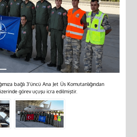
Next
mıza bağlı 3’üncü Ana Jet Üs Komutanlığından
zerinde görev uçuşu icra edilmiştir.