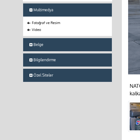
Multimedya
Fotoğraf ve Resim
Video
Belge
Bilgilendirme
Özel Siteler
NATO
kalk