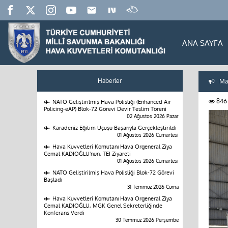
ANA SAYFA
Haberler
Man
846
NATO Geliştirilmiş Hava Polisliği (Enhanced Air
Policing-eAP) Blok-72 Görevi Devir Teslim Töreni
02 Ağustos 2026 Pazar
Karadeniz Eğitim Uçuşu Başarıyla Gerçekleştirildi
01 Ağustos 2026 Cumartesi
Hava Kuvvetleri Komutanı Hava Orgeneral Ziya
Cemal KADIOĞLU'nun, TEI Ziyareti
01 Ağustos 2026 Cumartesi
NATO Geliştirilmiş Hava Polisliği Blok-72 Görevi
Başladı
31 Temmuz 2026 Cuma
Hava Kuvvetleri Komutanı Hava Orgeneral Ziya
Cemal KADIOĞLU, MGK Genel Sekreterliğinde
Konferans Verdi
30 Temmuz 2026 Perşembe