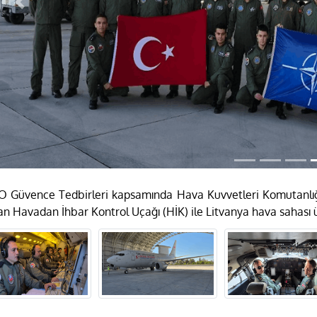
Previous
 Güvence Tedbirleri kapsamında Hava Kuvvetleri Komutanlığı
an Havadan İhbar Kontrol Uçağı (HİK) ile Litvanya hava sahası ü