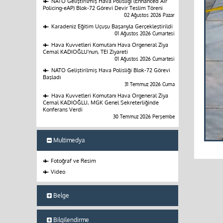
NATO Geliştirilmiş Hava Polisliği (Enhanced Air
Policing-eAP) Blok-72 Görevi Devir Teslim Töreni
02 Ağustos 2026 Pazar
Karadeniz Eğitim Uçuşu Başarıyla Gerçekleştirildi
01 Ağustos 2026 Cumartesi
Hava Kuvvetleri Komutanı Hava Orgeneral Ziya
Cemal KADIOĞLU'nun, TEI Ziyareti
01 Ağustos 2026 Cumartesi
NATO Geliştirilmiş Hava Polisliği Blok-72 Görevi
Başladı
31 Temmuz 2026 Cuma
Hava Kuvvetleri Komutanı Hava Orgeneral Ziya
Cemal KADIOĞLU, MGK Genel Sekreterliğinde
Konferans Verdi
30 Temmuz 2026 Perşembe
Multimedya
Fotoğraf ve Resim
Video
Belge
Bilgilendirme