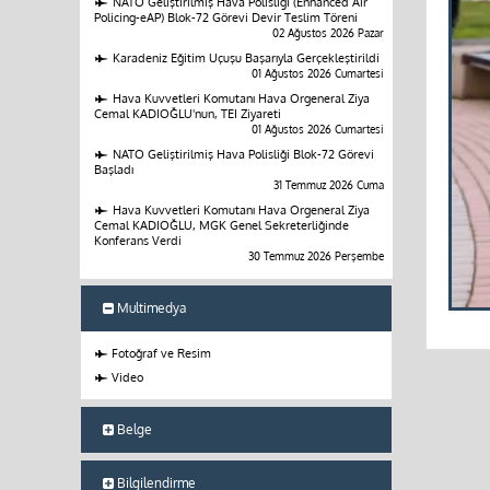
NATO Geliştirilmiş Hava Polisliği (Enhanced Air
Policing-eAP) Blok-72 Görevi Devir Teslim Töreni
02 Ağustos 2026 Pazar
Karadeniz Eğitim Uçuşu Başarıyla Gerçekleştirildi
01 Ağustos 2026 Cumartesi
Hava Kuvvetleri Komutanı Hava Orgeneral Ziya
Cemal KADIOĞLU'nun, TEI Ziyareti
01 Ağustos 2026 Cumartesi
NATO Geliştirilmiş Hava Polisliği Blok-72 Görevi
Başladı
31 Temmuz 2026 Cuma
Hava Kuvvetleri Komutanı Hava Orgeneral Ziya
Cemal KADIOĞLU, MGK Genel Sekreterliğinde
Konferans Verdi
30 Temmuz 2026 Perşembe
Multimedya
Fotoğraf ve Resim
Video
Belge
Bilgilendirme