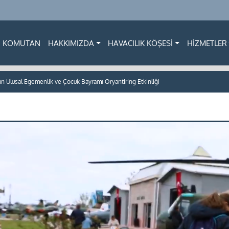
KOMUTAN
HAKKIMIZDA
HAVACILIK KÖŞESİ
HİZMETLER
an Ulusal Egemenlik ve Çocuk Bayramı Oryantiring Etkinliği