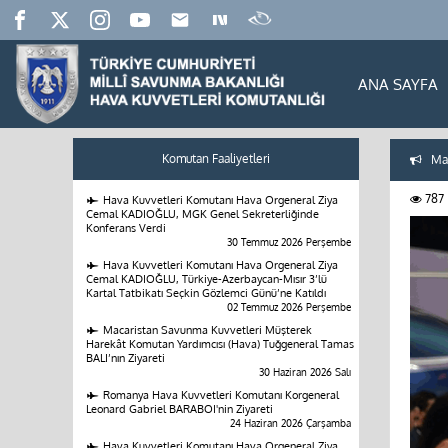
ANA SAYFA
Komutan Faaliyetleri
Man
787
Hava Kuvvetleri Komutanı Hava Orgeneral Ziya
Cemal KADIOĞLU, MGK Genel Sekreterliğinde
Konferans Verdi
30 Temmuz 2026 Perşembe
Hava Kuvvetleri Komutanı Hava Orgeneral Ziya
Cemal KADIOĞLU, Türkiye-Azerbaycan-Mısır 3’lü
Kartal Tatbikatı Seçkin Gözlemci Günü’ne Katıldı
02 Temmuz 2026 Perşembe
Macaristan Savunma Kuvvetleri Müşterek
Harekât Komutan Yardımcısı (Hava) Tuğgeneral Tamas
BALI’nın Ziyareti
30 Haziran 2026 Salı
Romanya Hava Kuvvetleri Komutanı Korgeneral
Leonard Gabriel BARABOI'nin Ziyareti
24 Haziran 2026 Çarşamba
Hava Kuvvetleri Komutanı Hava Orgeneral Ziya