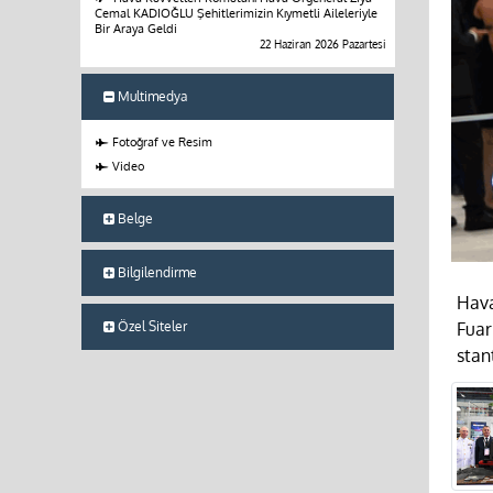
Cemal KADIOĞLU Şehitlerimizin Kıymetli Aileleriyle
Bir Araya Geldi
22 Haziran 2026 Pazartesi
Multimedya
Fotoğraf ve Resim
Video
Belge
Bilgilendirme
Hava
Özel Siteler
Fuar
stan