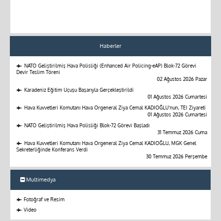
Haberler
NATO Geliştirilmiş Hava Polisliği (Enhanced Air Policing-eAP) Blok-72 Görevi
Devir Teslim Töreni
02 Ağustos 2026 Pazar
Karadeniz Eğitim Uçuşu Başarıyla Gerçekleştirildi
01 Ağustos 2026 Cumartesi
Hava Kuvvetleri Komutanı Hava Orgeneral Ziya Cemal KADIOĞLU'nun, TEI Ziyareti
01 Ağustos 2026 Cumartesi
NATO Geliştirilmiş Hava Polisliği Blok-72 Görevi Başladı
31 Temmuz 2026 Cuma
Hava Kuvvetleri Komutanı Hava Orgeneral Ziya Cemal KADIOĞLU, MGK Genel
Sekreterliğinde Konferans Verdi
30 Temmuz 2026 Perşembe
Multimedya
Fotoğraf ve Resim
Video